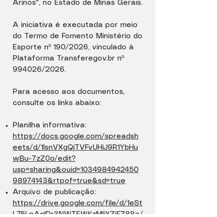
Arinos", no Estado de Minas Gerais.
A iniciativa é executada por meio
do Termo de Fomento Ministério do
Esporte nº 190/2026, vinculado à
Plataforma Transferegov.br nº
994026/2026.
Para acesso aos documentos,
consulte os links abaixo:
Planilha informativa:
https://docs.google.com/spreadsh
eets/d/1lsnVXgQjTVFvUHiJ9R1YbHu
wBu-7zZ0o/edit?
usp=sharing&ouid=1034984942450
98974143&rtpof=true&sd=true
Arquivo de publicação:
https://drive.google.com/file/d/1eSt
L75LpAqIDr3NWTEWKzMljYZjFZ88a/